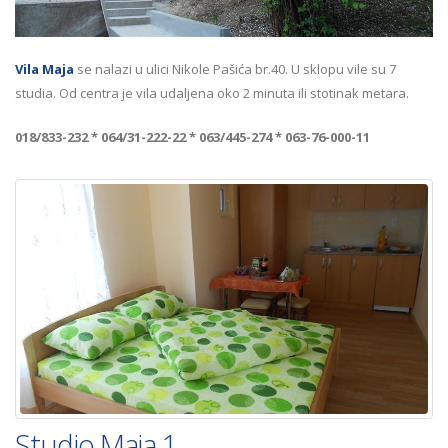
Vila Maja
se nalazi u ulici Nikole Pašića br.40. U sklopu vile su 7
studia. Od centra je vila udaljena oko 2 minuta ili stotinak metara.
018/833-232 * 064/31-222-22 * 063/445-274 * 063-76-000-11
Studio Maja 1