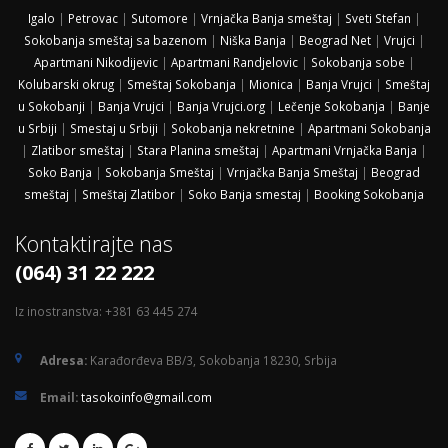
Igalo
|
Petrovac
|
Sutomore
|
Vrnjačka Banja smeštaj
|
Sveti Stefan
|
Sokobanja smeštaj sa bazenom
|
Niška Banja
|
Beograd Net
|
Vrujci
|
Apartmani Nikodijevic
|
Apartmani Randjelovic
|
Sokobanja sobe
|
Kolubarski okrug
|
Smeštaj Sokobanja
|
Mionica
|
Banja Vrujci
|
Smeštaj
u Sokobanji
|
Banja Vrujci
|
Banja Vrujci.org
|
Lečenje Sokobanja
|
Banje
u Srbiji
|
Smestaj u Srbiji
|
Sokobanja nekretnine
|
Apartmani Sokobanja
|
Zlatibor smeštaj
|
Stara Planina smeštaj
|
Apartmani Vrnjačka Banja
|
Soko Banja
|
Sokobanja Smeštaj
|
Vrnjačka Banja Smeštaj
|
Beograd
smeštaj
|
Smeštaj Zlatibor
|
Soko Banja smestaj
|
Booking Sokobanja
Kontaktirajte nas
(064) 31 22 222
Iz inostranstva: +381 63 445 274
Adresa:
Karađorđeva BB/3, Sokobanja 18230, Srbija
Email:
tasokoinfo@gmail.com