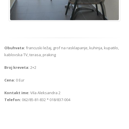
Obuhvata:
francuski ležaj, grof na rasklapanje, kuhinja, kupatilo,
kablovska TV, terasa, praking
Broj kreveta:
2+2
Cena:
0 Eur
Kontakt ime:
Vila Aleksandra 2
Telefon:
062/85-81-832 * 018/837-004