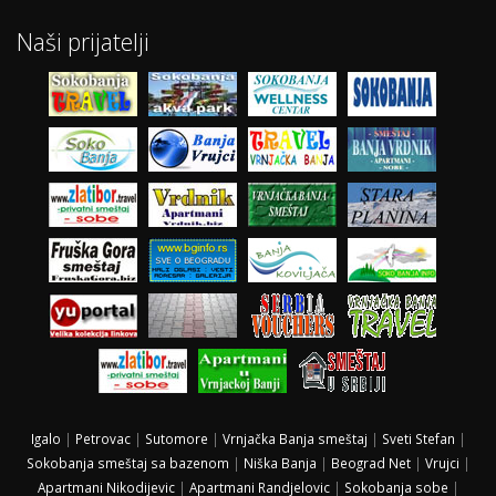
Naši prijatelji
Igalo
|
Petrovac
|
Sutomore
|
Vrnjačka Banja smeštaj
|
Sveti Stefan
|
Sokobanja smeštaj sa bazenom
|
Niška Banja
|
Beograd Net
|
Vrujci
|
Apartmani Nikodijevic
|
Apartmani Randjelovic
|
Sokobanja sobe
|