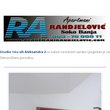
Studio 14 u vili Aleksandra 2
se nalazi na trećem spratu i pogodan je za
četvoročlanu porodicu.