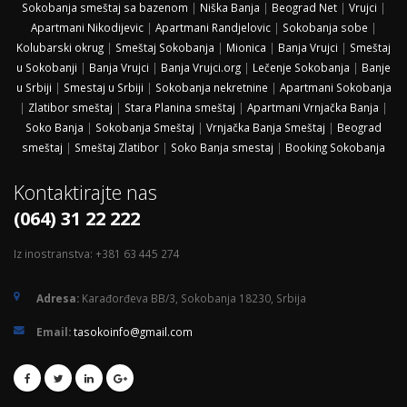
Sokobanja smeštaj sa bazenom
|
Niška Banja
|
Beograd Net
|
Vrujci
|
Apartmani Nikodijevic
|
Apartmani Randjelovic
|
Sokobanja sobe
|
Kolubarski okrug
|
Smeštaj Sokobanja
|
Mionica
|
Banja Vrujci
|
Smeštaj
u Sokobanji
|
Banja Vrujci
|
Banja Vrujci.org
|
Lečenje Sokobanja
|
Banje
u Srbiji
|
Smestaj u Srbiji
|
Sokobanja nekretnine
|
Apartmani Sokobanja
|
Zlatibor smeštaj
|
Stara Planina smeštaj
|
Apartmani Vrnjačka Banja
|
Soko Banja
|
Sokobanja Smeštaj
|
Vrnjačka Banja Smeštaj
|
Beograd
smeštaj
|
Smeštaj Zlatibor
|
Soko Banja smestaj
|
Booking Sokobanja
Kontaktirajte nas
(064) 31 22 222
Iz inostranstva: +381 63 445 274
Adresa:
Karađorđeva BB/3, Sokobanja 18230, Srbija
Email:
tasokoinfo@gmail.com