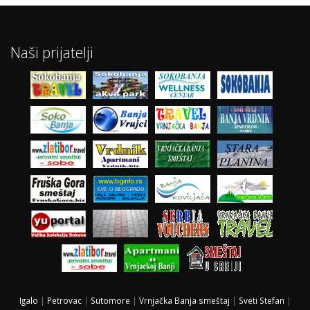
Naši prijatelji
Igalo
|
Petrovac
|
Sutomore
|
Vrnjačka Banja smeštaj
|
Sveti Stefan
|