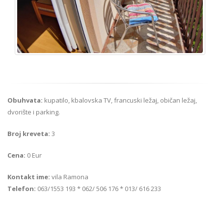
Obuhvata:
kupatilo, kbalovska TV, francuski ležaj, običan ležaj,
dvorište i parking.
Broj kreveta:
3
Cena:
0 Eur
Kontakt ime:
vila Ramona
Telefon:
063/1553 193 * 062/ 506 176 * 013/ 616 233