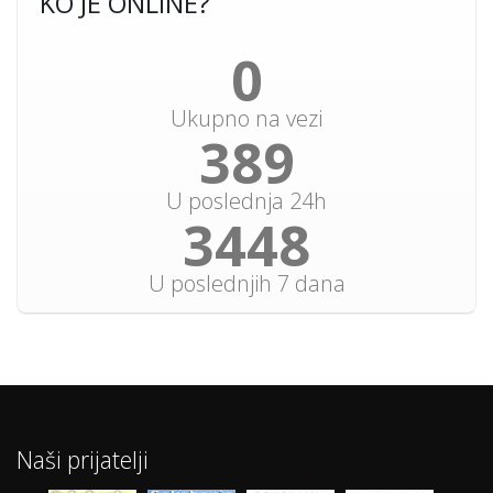
KO JE ONLINE?
0
Ukupno na vezi
449
U poslednja 24h
3978
U poslednjih 7 dana
Naši prijatelji