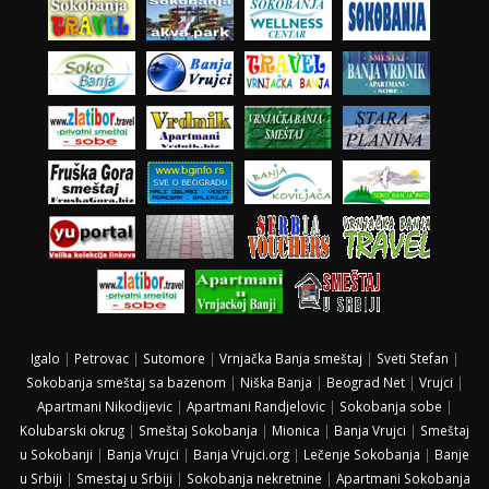
Igalo
|
Petrovac
|
Sutomore
|
Vrnjačka Banja smeštaj
|
Sveti Stefan
|
Sokobanja smeštaj sa bazenom
|
Niška Banja
|
Beograd Net
|
Vrujci
|
Apartmani Nikodijevic
|
Apartmani Randjelovic
|
Sokobanja sobe
|
Kolubarski okrug
|
Smeštaj Sokobanja
|
Mionica
|
Banja Vrujci
|
Smeštaj
u Sokobanji
|
Banja Vrujci
|
Banja Vrujci.org
|
Lečenje Sokobanja
|
Banje
u Srbiji
|
Smestaj u Srbiji
|
Sokobanja nekretnine
|
Apartmani Sokobanja