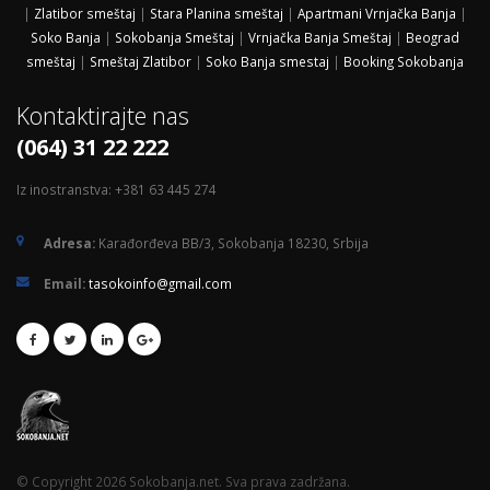
|
Zlatibor smeštaj
|
Stara Planina smeštaj
|
Apartmani Vrnjačka Banja
|
Soko Banja
|
Sokobanja Smeštaj
|
Vrnjačka Banja Smeštaj
|
Beograd
smeštaj
|
Smeštaj Zlatibor
|
Soko Banja smestaj
|
Booking Sokobanja
Kontaktirajte nas
(064) 31 22 222
Iz inostranstva: +381 63 445 274
Adresa:
Karađorđeva BB/3, Sokobanja 18230, Srbija
Email:
tasokoinfo@gmail.com
© Copyright 2026 Sokobanja.net. Sva prava zadržana.