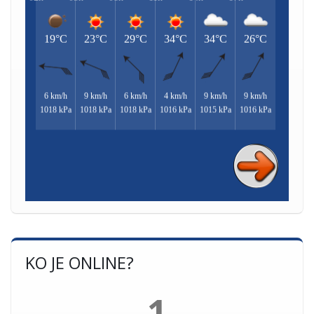
KO JE ONLINE?
1