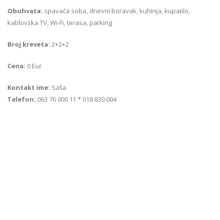
Obuhvata:
spavaća soba, dnevni boravak, kuhinja, kupatilo,
kablovska TV, Wi-Fi, terasa, parking
Broj kreveta:
2+2+2
Cena:
0 Eur
Kontakt ime:
Saša
Telefon:
063 76 000 11 * 018 830 004