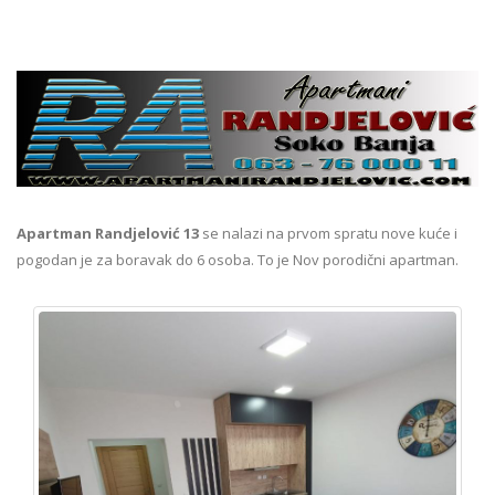
Apartman Randjelović 13
se nalazi na prvom spratu nove kuće i
pogodan je za boravak do 6 osoba. To je Nov porodični apartman.