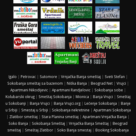
Igalo
|
Petrovac
|
Sutomore
|
Vrnjačka Banja smeštaj
|
Sveti Stefan
|
Sokobanja smeštaj sa bazenom
|
Niška Banja
|
Beograd Net
|
Vrujci
|
Apartmani Nikodijevic
|
Apartmani Randjelovic
|
Sokobanja sobe
|
Kolubarski okrug
|
Smeštaj Sokobanja
|
Mionica
|
Banja Vrujci
|
Smeštaj
u Sokobanji
|
Banja Vrujci
|
Banja Vrujci.org
|
Lečenje Sokobanja
|
Banje
u Srbiji
|
Smestaj u Srbiji
|
Sokobanja nekretnine
|
Apartmani Sokobanja
|
Zlatibor smeštaj
|
Stara Planina smeštaj
|
Apartmani Vrnjačka Banja
|
Soko Banja
|
Sokobanja Smeštaj
|
Vrnjačka Banja Smeštaj
|
Beograd
smeštaj
|
Smeštaj Zlatibor
|
Soko Banja smestaj
|
Booking Sokobanja