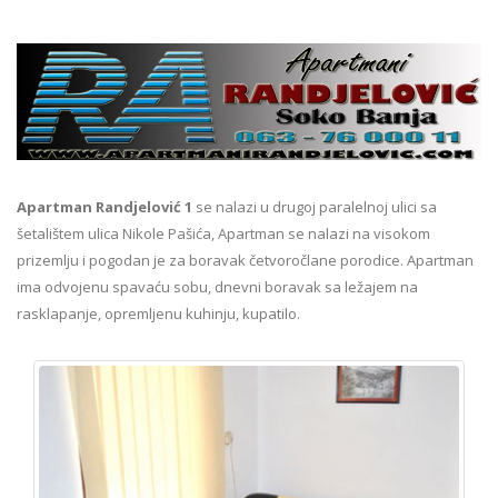
Apartman Randjelović 1
se nalazi u drugoj paralelnoj ulici sa
šetalištem ulica Nikole Pašića, Apartman se nalazi na visokom
prizemlju i pogodan je za boravak četvoročlane porodice. Apartman
ima odvojenu spavaću sobu, dnevni boravak sa ležajem na
rasklapanje, opremljenu kuhinju, kupatilo.