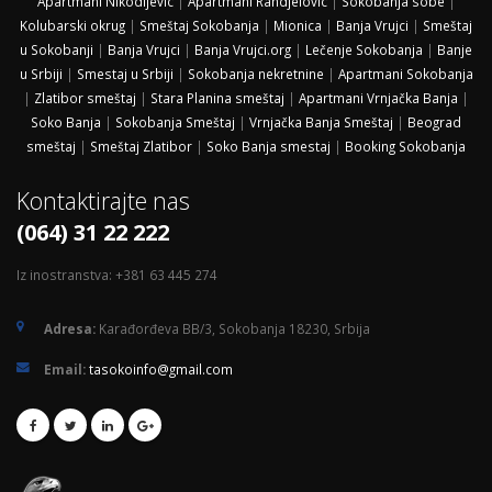
Apartmani Nikodijevic
|
Apartmani Randjelovic
|
Sokobanja sobe
|
Kolubarski okrug
|
Smeštaj Sokobanja
|
Mionica
|
Banja Vrujci
|
Smeštaj
u Sokobanji
|
Banja Vrujci
|
Banja Vrujci.org
|
Lečenje Sokobanja
|
Banje
u Srbiji
|
Smestaj u Srbiji
|
Sokobanja nekretnine
|
Apartmani Sokobanja
|
Zlatibor smeštaj
|
Stara Planina smeštaj
|
Apartmani Vrnjačka Banja
|
Soko Banja
|
Sokobanja Smeštaj
|
Vrnjačka Banja Smeštaj
|
Beograd
smeštaj
|
Smeštaj Zlatibor
|
Soko Banja smestaj
|
Booking Sokobanja
Kontaktirajte nas
(064) 31 22 222
Iz inostranstva: +381 63 445 274
Adresa:
Karađorđeva BB/3, Sokobanja 18230, Srbija
Email:
tasokoinfo@gmail.com