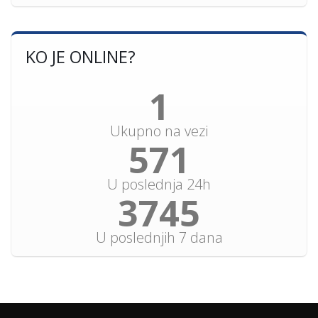
KO JE ONLINE?
1
Ukupno na vezi
612
U poslednja 24h
4012
U poslednjih 7 dana