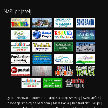
Naši prijatelji
Igalo
|
Petrovac
|
Sutomore
|
Vrnjačka Banja smeštaj
|
Sveti Stefan
|
Sokobanja smeštaj sa bazenom
|
Niška Banja
|
Beograd Net
|
Vrujci
|