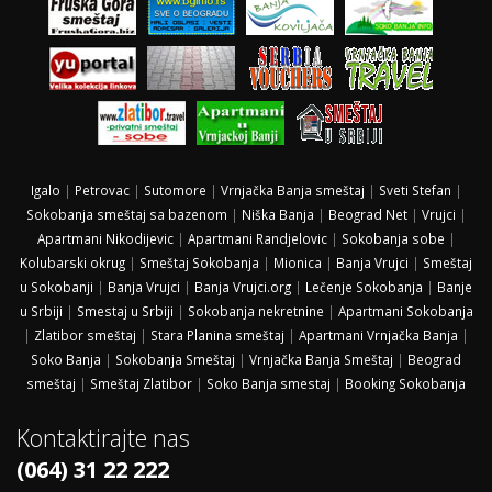
Igalo
|
Petrovac
|
Sutomore
|
Vrnjačka Banja smeštaj
|
Sveti Stefan
|
Sokobanja smeštaj sa bazenom
|
Niška Banja
|
Beograd Net
|
Vrujci
|
Apartmani Nikodijevic
|
Apartmani Randjelovic
|
Sokobanja sobe
|
Kolubarski okrug
|
Smeštaj Sokobanja
|
Mionica
|
Banja Vrujci
|
Smeštaj
u Sokobanji
|
Banja Vrujci
|
Banja Vrujci.org
|
Lečenje Sokobanja
|
Banje
u Srbiji
|
Smestaj u Srbiji
|
Sokobanja nekretnine
|
Apartmani Sokobanja
|
Zlatibor smeštaj
|
Stara Planina smeštaj
|
Apartmani Vrnjačka Banja
|
Soko Banja
|
Sokobanja Smeštaj
|
Vrnjačka Banja Smeštaj
|
Beograd
smeštaj
|
Smeštaj Zlatibor
|
Soko Banja smestaj
|
Booking Sokobanja
Kontaktirajte nas
(064) 31 22 222